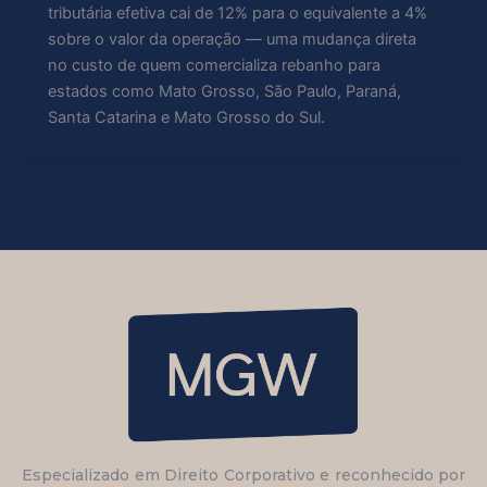
tributária efetiva cai de 12% para o equivalente a 4%
sobre o valor da operação — uma mudança direta
no custo de quem comercializa rebanho para
estados como Mato Grosso, São Paulo, Paraná,
Santa Catarina e Mato Grosso do Sul.
Especializado em Direito Corporativo e reconhecido por