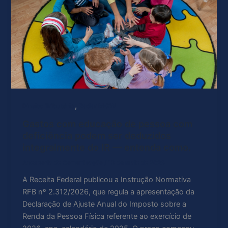
,
Direito Tributário
Radar MGW
Gastos com educação de pessoa com
deficiência podem ser deduzidos
integralmente do IR — entenda como.
Acessoria de Comunicação
/
13 de maio de 2026
A Receita Federal publicou a Instrução Normativa
RFB nº 2.312/2026, que regula a apresentação da
Declaração de Ajuste Anual do Imposto sobre a
Renda da Pessoa Física referente ao exercício de