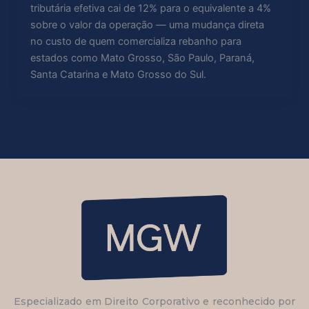
tributária efetiva cai de 12% para o equivalente a 4%
sobre o valor da operação — uma mudança direta
no custo de quem comercializa rebanho para
estados como Mato Grosso, São Paulo, Paraná,
Santa Catarina e Mato Grosso do Sul.
Especializado em Direito Corporativo e reconhecido por