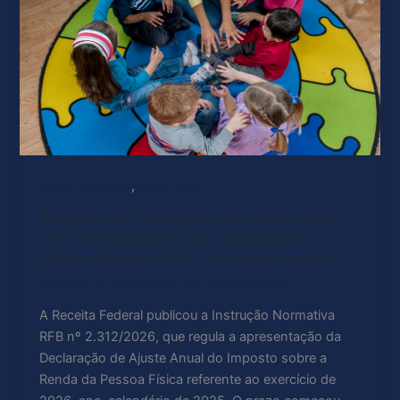
,
Direito Tributário
Radar MGW
Gastos com educação de pessoa com
deficiência podem ser deduzidos
integralmente do IR — entenda como.
Acessoria de Comunicação
/
13 de maio de 2026
A Receita Federal publicou a Instrução Normativa
RFB nº 2.312/2026, que regula a apresentação da
Declaração de Ajuste Anual do Imposto sobre a
Renda da Pessoa Física referente ao exercício de